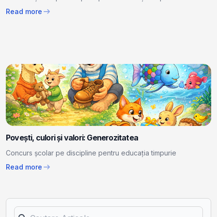
arrow_right_alt
Read more
Povești, culori și valori: Generozitatea
Concurs școlar pe discipline pentru educația timpurie
arrow_right_alt
Read more