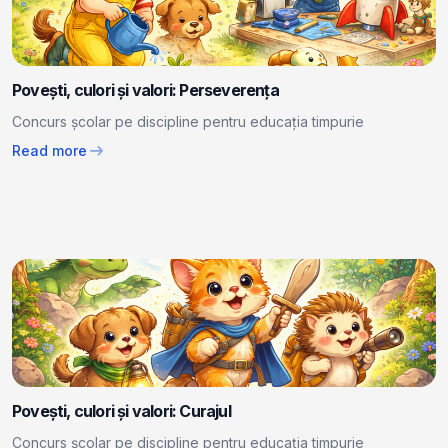
Povești, culori și valori: Perseverența
Concurs școlar pe discipline pentru educația timpurie
arrow_right_alt
Read more
Povești, culori și valori: Curajul
Concurs școlar pe discipline pentru educația timpurie