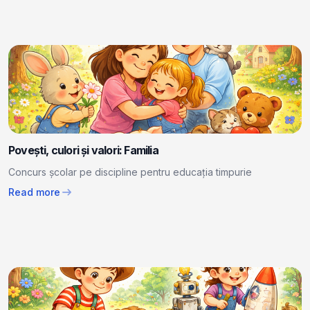
Povești, culori și valori: Familia
Concurs școlar pe discipline pentru educația timpurie
arrow_right_alt
Read more